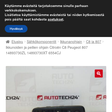
TOIMITUS alkaen 7 EUR
Käytämme evästeitä tarjotaksemme sinulle parhaan
verkkokokemuksen.
Lisätietoa käyttämistämme evästeistä tai niiden kytkemisestä
Siirry
Siirry
Valikko
pois päältä saat kohdasta
asetukset
.
navigointiin
sisältöön
Hyväksyä
Etusivu
Etusivu
Sähkökomponentit
Ikkunanohjain
C8 ja 807
Kärry
Ikkunoiden ja peilien ohjain Citroën C8 Peugeot 807
14893730ZL 14893730XT 6554CJ
Käyttöehdot
Kuljetus
🔍
Maailmanlaajuinen toimitus
Maksut
Meistä