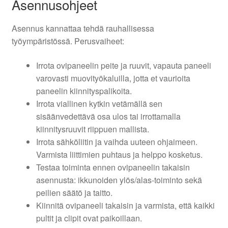
Asennusohjeet
Asennus kannattaa tehdä rauhallisessa
työympäristössä. Perusvaiheet:
Irrota ovipaneelin peite ja ruuvit, vapauta paneeli
varovasti muovityökaluilla, jotta et vaurioita
paneelin kiinnityspalikoita.
Irrota viallinen kytkin vetämällä sen
sisäänvedettävä osa ulos tai irrottamalla
kiinnitysruuvit riippuen mallista.
Irrota sähköliitin ja vaihda uuteen ohjaimeen.
Varmista liittimien puhtaus ja helppo kosketus.
Testaa toiminta ennen ovipaneelin takaisin
asennusta: ikkunoiden ylös/alas-toiminto sekä
peilien säätö ja taitto.
Kiinnitä ovipaneeli takaisin ja varmista, että kaikki
pultit ja clipit ovat paikoillaan.