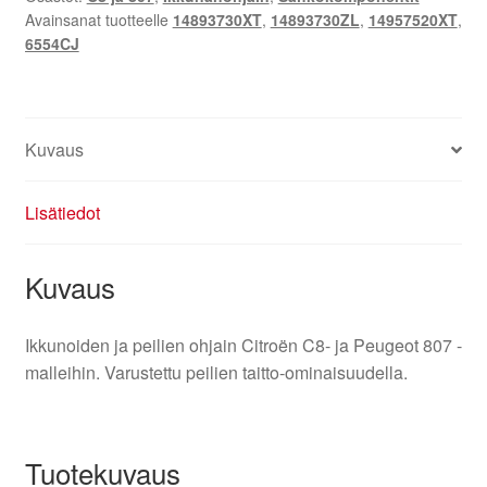
Avainsanat tuotteelle
14893730XT
,
14893730ZL
,
14957520XT
,
Peugeot
6554CJ
807
14893730ZL
14893730XT
6554CJ
Kuvaus
määrä
Lisätiedot
Kuvaus
Ikkunoiden ja peilien ohjain Citroën C8- ja Peugeot 807 -
malleihin. Varustettu peilien taitto-ominaisuudella.
Tuotekuvaus