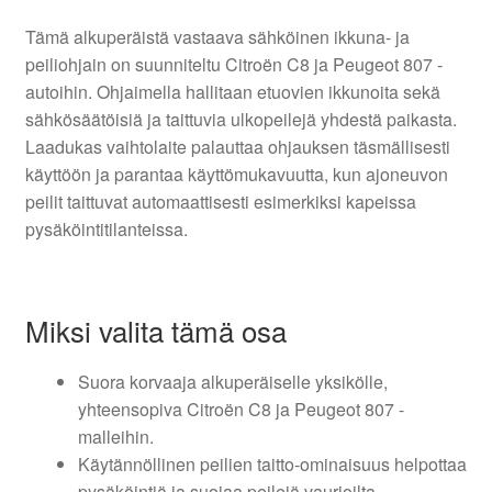
Tämä alkuperäistä vastaava sähköinen ikkuna- ja
peiliohjain on suunniteltu Citroën C8 ja Peugeot 807 -
autoihin. Ohjaimella hallitaan etuovien ikkunoita sekä
sähkösäätöisiä ja taittuvia ulkopeilejä yhdestä paikasta.
Laadukas vaihtolaite palauttaa ohjauksen täsmällisesti
käyttöön ja parantaa käyttömukavuutta, kun ajoneuvon
peilit taittuvat automaattisesti esimerkiksi kapeissa
pysäköintitilanteissa.
Miksi valita tämä osa
Suora korvaaja alkuperäiselle yksikölle,
yhteensopiva Citroën C8 ja Peugeot 807 -
malleihin.
Käytännöllinen peilien taitto-ominaisuus helpottaa
pysäköintiä ja suojaa peilejä vaurioilta.