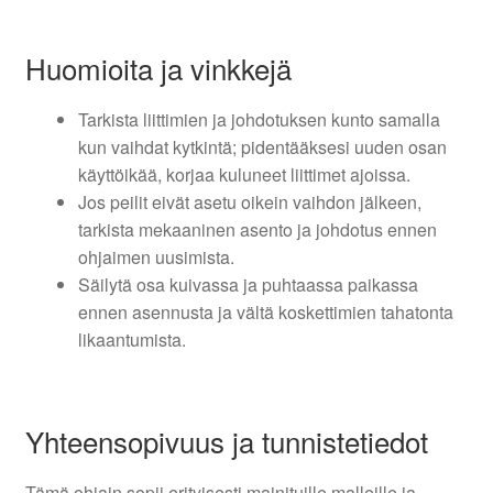
Huomioita ja vinkkejä
Tarkista liittimien ja johdotuksen kunto samalla
kun vaihdat kytkintä; pidentääksesi uuden osan
käyttöikää, korjaa kuluneet liittimet ajoissa.
Jos peilit eivät asetu oikein vaihdon jälkeen,
tarkista mekaaninen asento ja johdotus ennen
ohjaimen uusimista.
Säilytä osa kuivassa ja puhtaassa paikassa
ennen asennusta ja vältä koskettimien tahatonta
likaantumista.
Yhteensopivuus ja tunnistetiedot
Tämä ohjain sopii erityisesti mainituille malleille ja