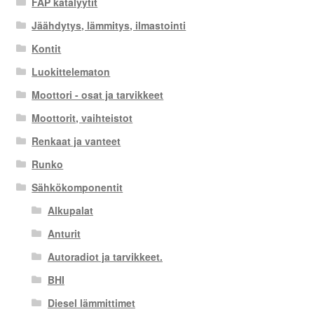
FAP katalyytit
Jäähdytys, lämmitys, ilmastointi
Kontit
Luokittelematon
Moottori - osat ja tarvikkeet
Moottorit, vaihteistot
Renkaat ja vanteet
Runko
Sähkökomponentit
Alkupalat
Anturit
Autoradiot ja tarvikkeet.
BHI
Diesel lämmittimet