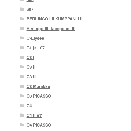
607
BERLINGO I II KUMPPANI I II
Berlingo III -kumppani III
C-Elysée
C1 ja 107
C3 I
C3 II
C3 III
C3 Monikko
C3 PICASSO
C4
C4 II B7
C4 PICASSO