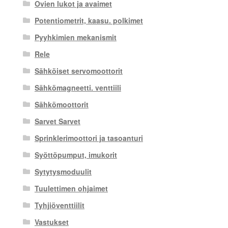
Ovien lukot ja avaimet
Potentiometrit, kaasu. polkimet
Pyyhkimien mekanismit
Rele
Sähköiset servomoottorit
Sähkömagneetti. venttiili
Sähkömoottorit
Sarvet Sarvet
Sprinklerimoottori ja tasoanturi
Syöttöpumput, imukorit
Sytytysmoduulit
Tuulettimen ohjaimet
Tyhjiöventtiilit
Vastukset