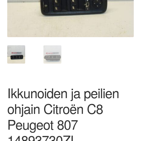
Ota yhteyttä
Reklamaatiomenettely
Tarkista
Tietosuojakäytäntö
Tilini
Ikkunoiden ja peilien
Valitukset
ohjain Citroën C8
Peugeot 807
14893730ZL