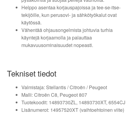
Helppo asentaa korjauspajoissa ja tee-se-itse-
tekijöille, kun perusovi- ja sähkötyökalut ovat
käytössä.
Vähentää ohjausongelmista johtuvia turhia
käyntejä korjaamolla ja palauttaa
mukavuusominaisuudet nopeasti.
Tekniset tiedot
Valmistaja: Stellantis / Citroën / Peugeot
Malli: Citroën C8, Peugeot 807
Tuotekoodit: 14893730ZL, 14893730XT, 6554CJ
Lisänumerot: 14957520XT (vaihtoehtoinen viite)