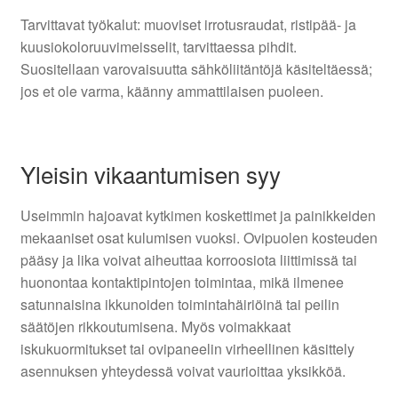
Tarvittavat työkalut: muoviset irrotusraudat, ristipää- ja
kuusiokoloruuvimeisselit, tarvittaessa pihdit.
Suositellaan varovaisuutta sähköliitäntöjä käsiteltäessä;
jos et ole varma, käänny ammattilaisen puoleen.
Yleisin vikaantumisen syy
Useimmin hajoavat kytkimen koskettimet ja painikkeiden
mekaaniset osat kulumisen vuoksi. Ovipuolen kosteuden
pääsy ja lika voivat aiheuttaa korroosiota liittimissä tai
huonontaa kontaktipintojen toimintaa, mikä ilmenee
satunnaisina ikkunoiden toimintahäiriöinä tai peilin
säätöjen rikkoutumisena. Myös voimakkaat
iskukuormitukset tai ovipaneelin virheellinen käsittely
asennuksen yhteydessä voivat vaurioittaa yksikköä.