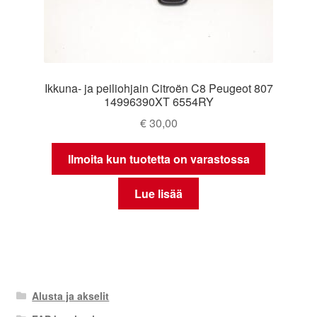
Ikkuna- ja peiliohjain Citroën C8 Peugeot 807
14996390XT 6554RY
€
30,00
Ilmoita kun tuotetta on varastossa
Lue lisää
Alusta ja akselit