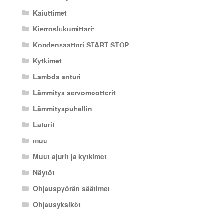
Kaiuttimet
Kierroslukumittarit
Kondensaattori START STOP
Kytkimet
Lambda anturi
Lämmitys servomoottorit
Lämmityspuhallin
Laturit
muu
Muut ajurit ja kytkimet
Näytöt
Ohjauspyörän säätimet
Ohjausyksiköt