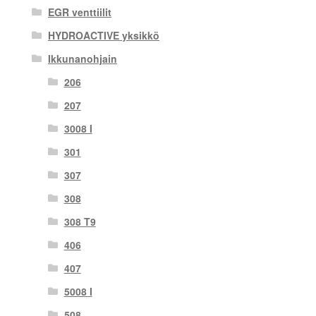
EGR venttiilit
HYDROACTIVE yksikkö
Ikkunanohjain
206
207
3008 I
301
307
308
308 T9
406
407
5008 I
508