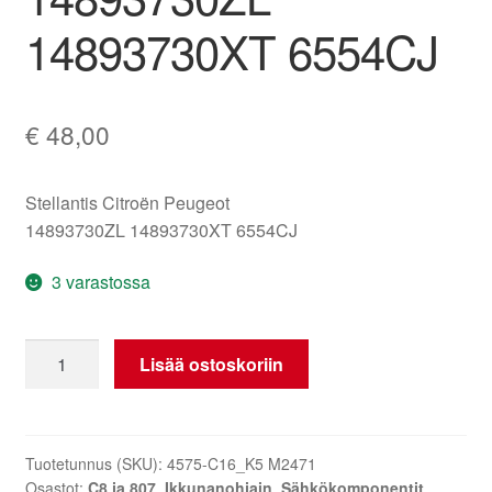
14893730XT 6554CJ
€
48,00
Stellantis Citroën Peugeot
14893730ZL 14893730XT 6554CJ
3 varastossa
Ikkunoiden
Lisää ostoskoriin
ja
peilien
ohjain
Citroën
Tuotetunnus (SKU):
4575-C16_K5 M2471
Osastot:
C8 ja 807
,
Ikkunanohjain
,
Sähkökomponentit
C8