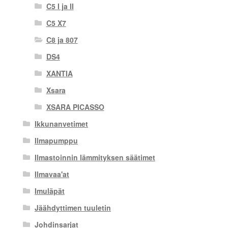
C5 I ja II
C5 X7
C8 ja 807
DS4
XANTIA
Xsara
XSARA PICASSO
Ikkunanvetimet
Ilmapumppu
Ilmastoinnin lämmityksen säätimet
Ilmavaa'at
Imuläpät
Jäähdyttimen tuuletin
Johdinsarjat