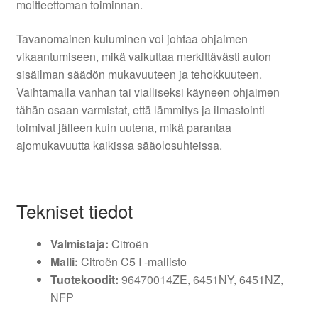
moitteettoman toiminnan.
Tavanomainen kuluminen voi johtaa ohjaimen
vikaantumiseen, mikä vaikuttaa merkittävästi auton
sisäilman säädön mukavuuteen ja tehokkuuteen.
Vaihtamalla vanhan tai vialliseksi käyneen ohjaimen
tähän osaan varmistat, että lämmitys ja ilmastointi
toimivat jälleen kuin uutena, mikä parantaa
ajomukavuutta kaikissa sääolosuhteissa.
Tekniset tiedot
Valmistaja:
Citroën
Malli:
Citroën C5 I -mallisto
Tuotekoodit:
96470014ZE, 6451NY, 6451NZ,
NFP