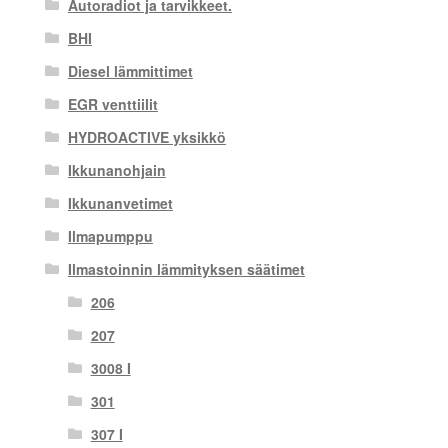
Autoradiot ja tarvikkeet.
BHI
Diesel lämmittimet
EGR venttiilit
HYDROACTIVE yksikkö
Ikkunanohjain
Ikkunanvetimet
Ilmapumppu
Ilmastoinnin lämmityksen säätimet
206
207
3008 I
301
307 I