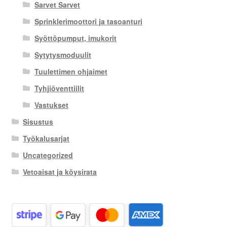
Sarvet Sarvet
Sprinklerimoottori ja tasoanturi
Syöttöpumput, imukorit
Sytytysmoduulit
Tuulettimen ohjaimet
Tyhjiöventtiilit
Vastukset
Sisustus
Työkalusarjat
Uncategorized
Vetoaisat ja köysirata