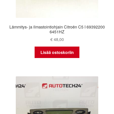
Lämmitys- ja ilmastointiohjain Citroën C5 I 69392200
6451HZ
€
48,00
Lisää ostoskoriin