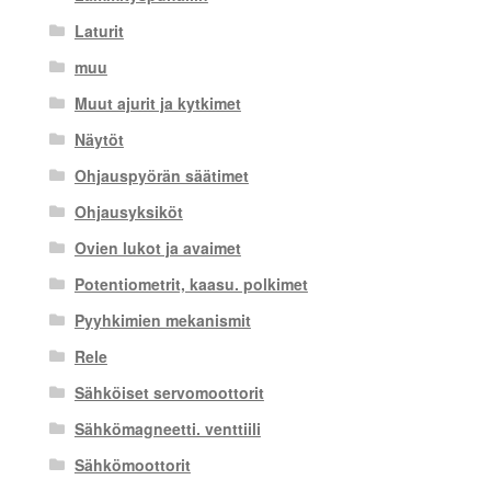
Laturit
muu
Muut ajurit ja kytkimet
Näytöt
Ohjauspyörän säätimet
Ohjausyksiköt
Ovien lukot ja avaimet
Potentiometrit, kaasu. polkimet
Pyyhkimien mekanismit
Rele
Sähköiset servomoottorit
Sähkömagneetti. venttiili
Sähkömoottorit