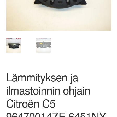
Ota yhteyttä
Reklamaatiomenettely
Tarkista
Tietosuojakäytäntö
Tilini
Lämmityksen ja
Valitukset
ilmastoinnin ohjain
Citroën C5
96470014ZE 6451NY