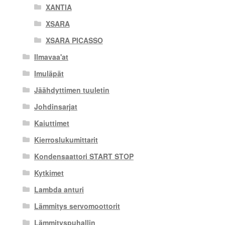
XANTIA
XSARA
XSARA PICASSO
Ilmavaa'at
Imuläpät
Jäähdyttimen tuuletin
Johdinsarjat
Kaiuttimet
Kierroslukumittarit
Kondensaattori START STOP
Kytkimet
Lambda anturi
Lämmitys servomoottorit
Lämmityspuhallin