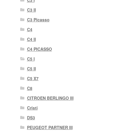
C3 II
C3 Picasso
C4
C4 II
C4 PICASSO
C5 I
C5 II
C5 X7
C8
CITROEN BERLINGO III
Cristi
DS3
PEUGEOT PARTNER III