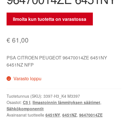
Ilmoita kun tuotetta on varastossa
€
61,00
PSA CITROEN PEUGEOT 96470014ZE 6451NY
6451NZ NFP
Varasto loppu
Tuotetunnus (SKU):
3397-H3_K4 M3397
Osastot:
C5 I
,
Ilmastoinnin lämmityksen säätimet
,
Sähkökomponentit
Avainsanat tuotteelle
6451NY
,
6451NZ
,
96470014ZE