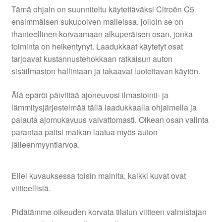
Tämä ohjain on suunniteltu käytettäväksi Citroën C5
ensimmäisen sukupolven malleissa, jolloin se on
ihanteellinen korvaamaan alkuperäisen osan, jonka
toiminta on heikentynyt. Laadukkaat käytetyt osat
tarjoavat kustannustehokkaan ratkaisun auton
sisäilmaston hallintaan ja takaavat luotettavan käytön.
Älä epäröi päivittää ajoneuvosi ilmastointi- ja
lämmitysjärjestelmää tällä laadukkaalla ohjaimella ja
palauta ajomukavuus vaivattomasti. Oikean osan valinta
parantaa paitsi matkan laatua myös auton
jälleenmyyntiarvoa.
Ellei kuvauksessa toisin mainita, kaikki kuvat ovat
viitteellisiä.
Pidätämme oikeuden korvata tilatun viitteen valmistajan