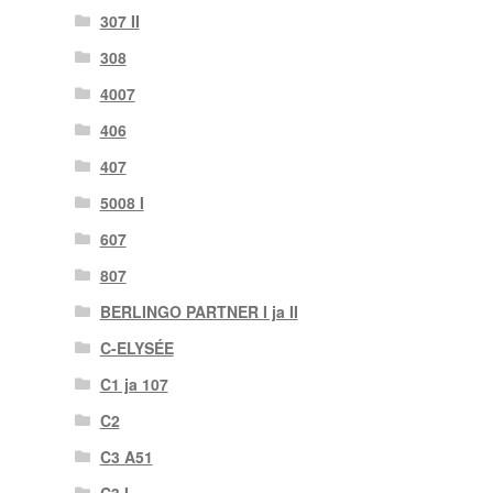
307 II
308
4007
406
407
5008 I
607
807
BERLINGO PARTNER I ja II
C-ELYSÉE
C1 ja 107
C2
C3 A51
C3 I