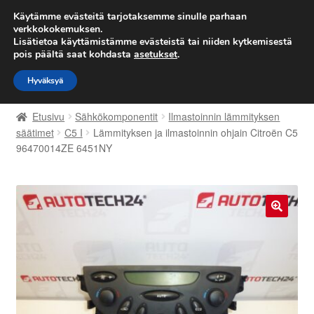
TOIMITUS alkaen 7 EUR
Käytämme evästeitä tarjotaksemme sinulle parhaan
verkkokokemuksen.
Lisätietoa käyttämistämme evästeistä tai niiden kytkemisestä
Siirry
Siirry
Valikko
pois päältä saat kohdasta
asetukset
.
navigointiin
sisältöön
Hyväksyä
Etusivu
Etusivu
Sähkökomponentit
Ilmastoinnin lämmityksen
Kärry
säätimet
C5 I
Lämmityksen ja ilmastoinnin ohjain Citroën C5
96470014ZE 6451NY
Käyttöehdot
Kuljetus
🔍
Maailmanlaajuinen toimitus
Maksut
Meistä