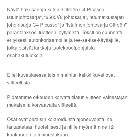
Käytä hakusanoja kuten ”Citroën C4 Picasso
istuinjohtosarja”, ”6505V8 johtosarja”, ”etumatkustajan
johdinsarja C4 Picasso” ja ”istuimen johtosarja Citroën”
parantaaksesi tuotteen löytymistä. Teksti on suunnattu
erityisesti autonkorjaamoille ja tee-se-itse-käyttäjille,
jotka etsivät tarkkoja tuotekoodipohjaisia
osahakutuloksia.
Ellei kuvauksessa toisin mainita, kaikki kuvat ovat
viitteellisiä.
Pidätämme oikeuden korvata tilatun viitteen valmistajan
mukaisella korvaavalla viitteellä.
Osat ovat peräisin kolaroiduista ajoneuvoista, ne
tarkastetaan huolellisesti ja niille myönnämme 12
kuukauden toimivuustakuun.