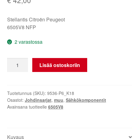
Stellantis Citroën Peugeot
6505V8 NFP
2 varastossa
Matkustajan
Lisää ostoskoriin
istuimen
johtosarja
Citroën
C4
Tuotetunnus (SKU):
9536-P6_K18
Osastot:
Johdinsarjat
,
muu
,
Sähkökomponentit
Picasso
Avainsana tuotteelle
6505V8
6505V8
määrä
Kuvaus