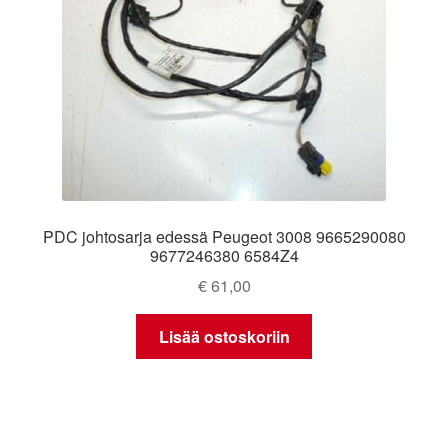
PDC johtosarja edessä Peugeot 3008 9665290080
9677246380 6584Z4
€
61,00
Lisää ostoskoriin