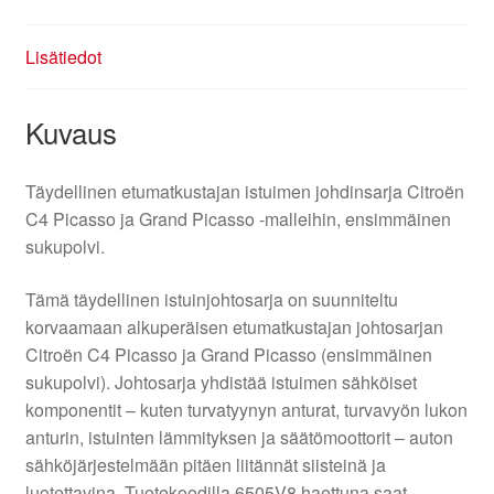
Lisätiedot
Kuvaus
Täydellinen etumatkustajan istuimen johdinsarja Citroën
C4 Picasso ja Grand Picasso -malleihin, ensimmäinen
sukupolvi.
Tämä täydellinen istuinjohtosarja on suunniteltu
korvaamaan alkuperäisen etumatkustajan johtosarjan
Citroën C4 Picasso ja Grand Picasso (ensimmäinen
sukupolvi). Johtosarja yhdistää istuimen sähköiset
komponentit – kuten turvatyynyn anturat, turvavyön lukon
anturin, istuinten lämmityksen ja säätömoottorit – auton
sähköjärjestelmään pitäen liitännät siisteinä ja
luotettavina. Tuotekoodilla 6505V8 haettuna saat