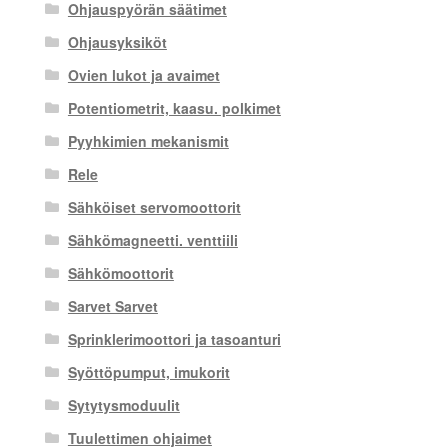
Ohjauspyörän säätimet
Ohjausyksiköt
Ovien lukot ja avaimet
Potentiometrit, kaasu. polkimet
Pyyhkimien mekanismit
Rele
Sähköiset servomoottorit
Sähkömagneetti. venttiili
Sähkömoottorit
Sarvet Sarvet
Sprinklerimoottori ja tasoanturi
Syöttöpumput, imukorit
Sytytysmoduulit
Tuulettimen ohjaimet