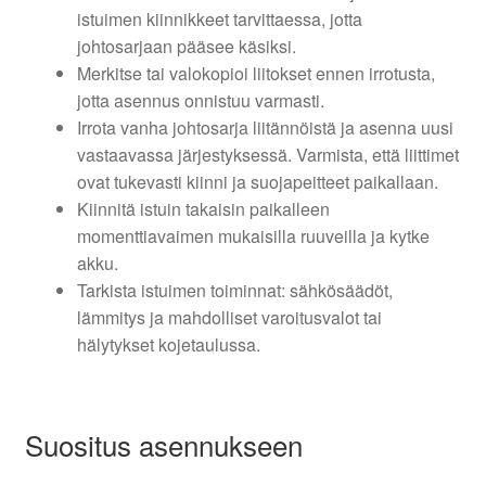
istuimen kiinnikkeet tarvittaessa, jotta
johtosarjaan pääsee käsiksi.
Merkitse tai valokopioi liitokset ennen irrotusta,
jotta asennus onnistuu varmasti.
Irrota vanha johtosarja liitännöistä ja asenna uusi
vastaavassa järjestyksessä. Varmista, että liittimet
ovat tukevasti kiinni ja suojapeitteet paikallaan.
Kiinnitä istuin takaisin paikalleen
momenttiavaimen mukaisilla ruuveilla ja kytke
akku.
Tarkista istuimen toiminnat: sähkösäädöt,
lämmitys ja mahdolliset varoitusvalot tai
hälytykset kojetaulussa.
Suositus asennukseen