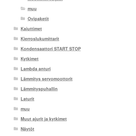
muu
Ovipaketit
Kaiuttimet
Kierroslukumittarit
Kondensaattori START STOP
Kytkimet
Lambda anturi
Lämmitys servomoottorit
Lämmityspuhallin
Laturit
muu
Muut ajurit ja kytkimet
Näytöt