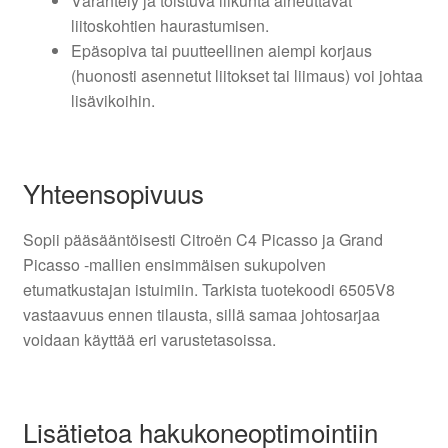
Värähtely ja toistuva liikunta aiheuttavat
liitoskohtien haurastumisen.
Epäsopiva tai puutteellinen aiempi korjaus
(huonosti asennetut liitokset tai liimaus) voi johtaa
lisävikoihin.
Yhteensopivuus
Sopii pääsääntöisesti Citroën C4 Picasso ja Grand
Picasso -mallien ensimmäisen sukupolven
etumatkustajan istuimiin. Tarkista tuotekoodi 6505V8
vastaavuus ennen tilausta, sillä samaa johtosarjaa
voidaan käyttää eri varustetasoissa.
Lisätietoa hakukoneoptimointiin