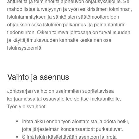
antureilta ja toiminnoilta ajoneuvon ohjausyksiköille. Se
mahdollistaa turvatyynyn ja vyön esikiristimen toiminnan,
istuinlämmityksen ja sähköisten säätömoottoreiden
ohjauksen sekä istuimen paikannus- ja painantanturin
tiedonsiirron. Oikein toimiva johtosarja on turvallisuuden
ja käyttäjämukavuuden kannalta keskeinen osa
istuinsysteemiä.
Vaihto ja asennus
Johtosarjan vaihto on useimmiten suoritettavissa
korjaamossa tai osaavalle tee-se-itse-mekaanikolle.
Työn yleisvaiheet:
Irrota akku ennen työn aloittamista ja odota hetki,
jotta järjestelmän kondensaattorit purkautuvat.
Siirrä istuin käsiteltävään asentoon ja irrota