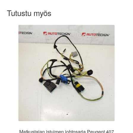
Tutustu myös
Matkustajan istuimen johtosarja Peugeot 407