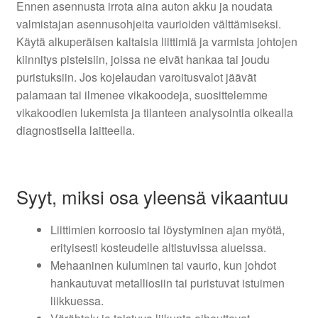
Ennen asennusta irrota aina auton akku ja noudata
valmistajan asennusohjeita vaurioiden välttämiseksi.
Käytä alkuperäisen kaltaisia liittimiä ja varmista johtojen
kiinnitys pisteisiin, joissa ne eivät hankaa tai joudu
puristuksiin. Jos kojelaudan varoitusvalot jäävät
palamaan tai ilmenee vikakoodeja, suosittelemme
vikakoodien lukemista ja tilanteen analysointia oikealla
diagnostisella laitteella.
Syyt, miksi osa yleensä vikaantuu
Liittimien korroosio tai löystyminen ajan myötä,
erityisesti kosteudelle altistuvissa alueissa.
Mehaaninen kuluminen tai vaurio, kun johdot
hankautuvat metalliosiin tai puristuvat istuimen
liikkuessa.