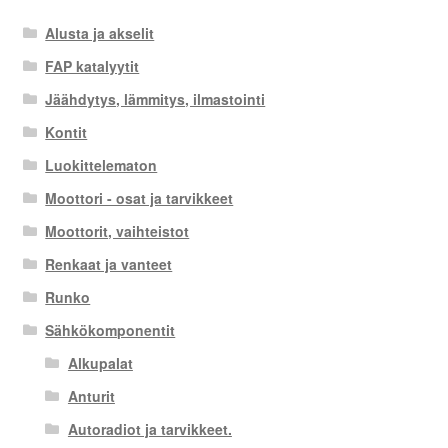
Alusta ja akselit
FAP katalyytit
Jäähdytys, lämmitys, ilmastointi
Kontit
Luokittelematon
Moottori - osat ja tarvikkeet
Moottorit, vaihteistot
Renkaat ja vanteet
Runko
Sähkökomponentit
Alkupalat
Anturit
Autoradiot ja tarvikkeet.