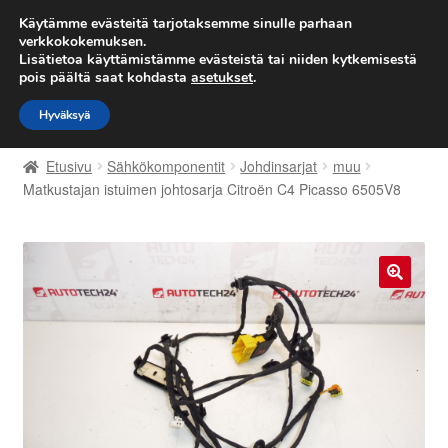
TOIMITUS alkaen 7 EUR
Käytämme evästeitä tarjotaksemme sinulle parhaan
verkkokokemuksen.
Lisätietoa käyttämistämme evästeistä tai niiden kytkemisestä
Siirry
Siirry
Valikko
pois päältä saat kohdasta
asetukset
.
navigointiin
sisältöön
Hyväksyä
Etusivu
Etusivu
Sähkökomponentit
Johdinsarjat
muu
Kärry
Matkustajan istuimen johtosarja Citroën C4 Picasso 6505V8
Käyttöehdot
Kuljetus
🔍
Maailmanlaajuinen toimitus
Maksut
Meistä