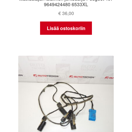
9649424480 6533XL
€
36,00
Lisää ostoskoriin