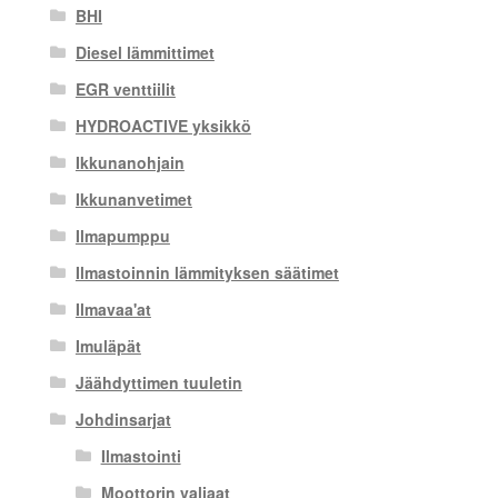
BHI
Diesel lämmittimet
EGR venttiilit
HYDROACTIVE yksikkö
Ikkunanohjain
Ikkunanvetimet
Ilmapumppu
Ilmastoinnin lämmityksen säätimet
Ilmavaa'at
Imuläpät
Jäähdyttimen tuuletin
Johdinsarjat
Ilmastointi
Moottorin valjaat