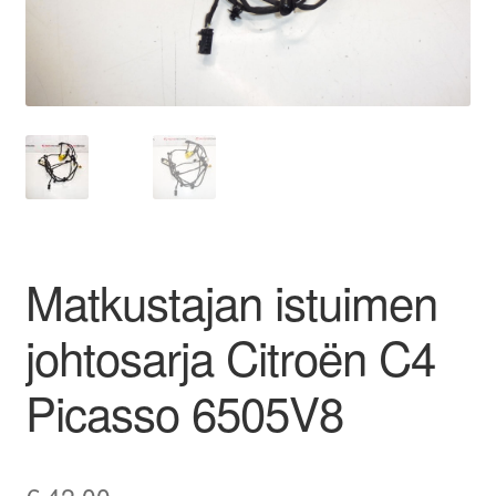
Ota yhteyttä
Reklamaatiomenettely
Tarkista
Tietosuojakäytäntö
Matkustajan istuimen
Tilini
johtosarja Citroën C4
Valitukset
Picasso 6505V8
€
42,00