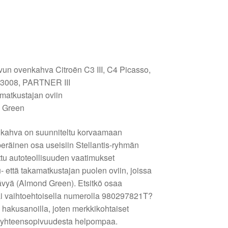
ivun ovenkahva Citroën C3 III, C4 Picasso,
 3008, PARTNER III
amatkustajan oviin
d Green
kahva on suunniteltu korvaamaan
uperäinen osa useisiin Stellantis-ryhmän
ttu autoteollisuuden vaatimukset
- että takamatkustajan puolen oviin, joissa
vyä (Almond Green). Etsitkö osaa
ai vaihtoehtoisella numerolla 980297821T?
 hakusanoilla, joten merkkikohtaiset
ja yhteensopivuudesta helpompaa.