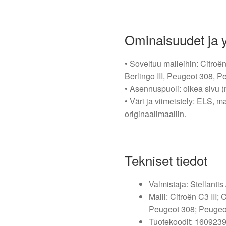
Ominaisuudet ja 
• Soveltuu malleihin: Citroën
Berlingo III, Peugeot 308, P
• Asennuspuoli: oikea sivu (
• Väri ja viimeistely: ELS, 
originaalimaaliin.
Tekniset tiedot
Valmistaja: Stellantis
Malli: Citroën C3 III; 
Peugeot 308; Peugeot
Tuotekoodit: 160923