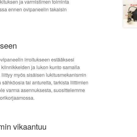
lukituksen ja varmistimen toiminta
sa ennen ovipaneelin takaisin
kseen
ovipaneelin irroitukseen estääksesi
a kiinnikkeiden ja lukon kunto samalla
a liittyy myös sisäisen lukitusmekanismin
sähköosia tai antureita, tarkista liittimien
 ole varma asennuksesta, suosittelemme
korikorjaamossa.
min vikaantuu