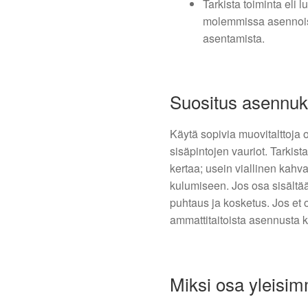
Tarkista toiminta eli 
molemmissa asennois
asentamista.
Suositus asennu
Käytä sopivia muovitalttoja 
sisäpintojen vauriot. Tarkist
kertaa; usein viallinen kahv
kulumiseen. Jos osa sisältää 
puhtaus ja kosketus. Jos et
ammattitaitoista asennusta 
Miksi osa yleisim