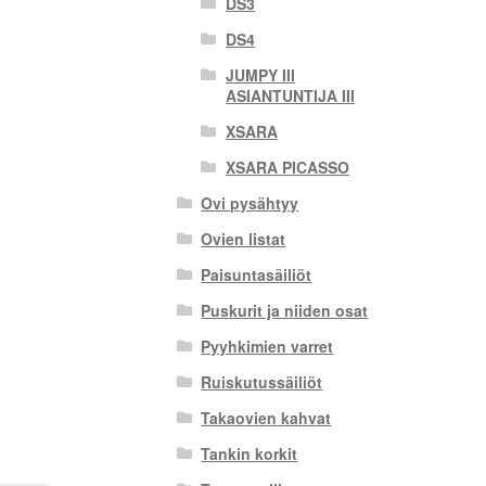
DS3
DS4
JUMPY III
ASIANTUNTIJA III
XSARA
XSARA PICASSO
Ovi pysähtyy
Ovien listat
Paisuntasäiliöt
Puskurit ja niiden osat
Pyyhkimien varret
Ruiskutussäiliöt
Takaovien kahvat
Tankin korkit