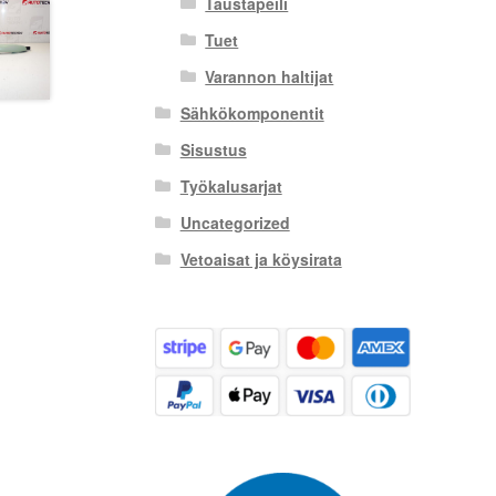
Taustapeili
Tuet
Varannon haltijat
Sähkökomponentit
Sisustus
Työkalusarjat
Uncategorized
Vetoaisat ja köysirata