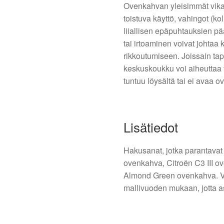
Ovenkahvan yleisimmät vik
toistuva käyttö, vahingot (ko
liiallisen epäpuhtauksien p
tai irtoaminen voivat johtaa
rikkoutumiseen. Joissain ta
keskuskoukku voi aiheuttaa t
tuntuu löysältä tai ei avaa o
Lisätiedot
Hakusanat, jotka parantavat
ovenkahva, Citroën C3 III 
Almond Green ovenkahva. Var
mallivuoden mukaan, jotta as