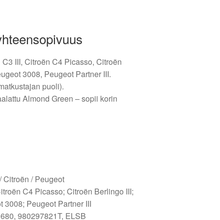
yhteensopivuus
 C3 III, Citroën C4 Picasso, Citroën
eugeot 3008, Peugeot Partner III.
matkustajan puoli).
maalattu Almond Green – sopii korin
 / Citroën / Peugeot
Citroën C4 Picasso; Citroën Berlingo III;
 3008; Peugeot Partner III
9680, 980297821T, ELSB