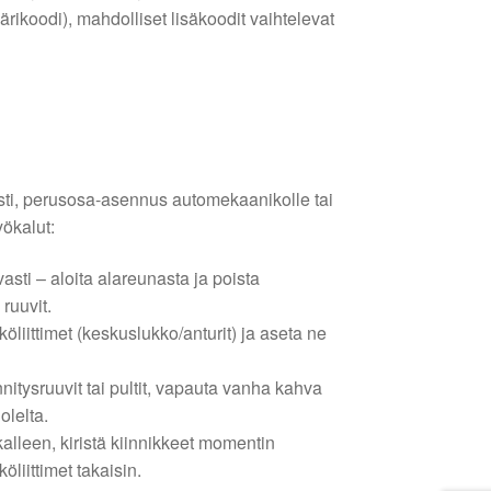
rikoodi), mahdolliset lisäkoodit vaihtelevat
sti, perusosa-asennus automekaanikolle tai
yökalut:
vasti – aloita alareunasta ja poista
 ruuvit.
köliittimet (keskuslukko/anturit) ja aseta ne
nitysruuvit tai pultit, vapauta vanha kahva
olelta.
alleen, kiristä kiinnikkeet momentin
köliittimet takaisin.