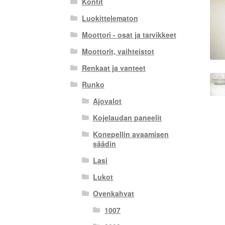
Kontit
Luokittelematon
Moottori - osat ja tarvikkeet
Moottorit, vaihteistot
Renkaat ja vanteet
Runko
Ajovalot
Kojelaudan paneelit
Konepellin avaamisen
säädin
Lasi
Lukot
Ovenkahvat
1007