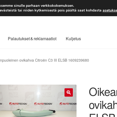
TOIMITUS alkaen 7 EUR
aksemme sinulle parhaan verkkokokemuksen.
västeistä tai niiden kytkemisestä pois päältä saat kohdasta
asetukse
Palautukset & reklamaatiot
Kuljetus
laajuinen toimitus
Maksut
Meistä
Ota yhteyttä
npuoleinen ovikahva Citroën C3 III ELSB 1609239680
äytäntö
Tilini
Valitukset
Oikea
ovikah
🔍