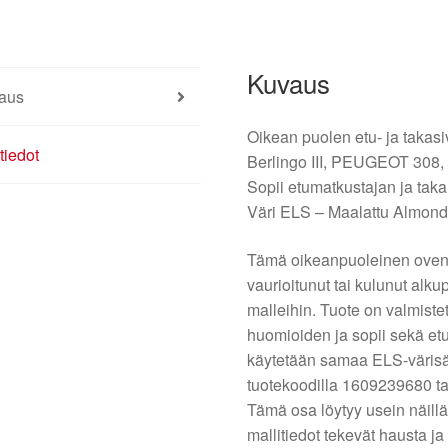
määrä
Kuvaus
aus
Oikean puolen etu- ja takas
tiedot
Berlingo III, PEUGEOT 308,
Sopii etumatkustajan ja tak
Väri ELS – Maalattu Almon
Tämä oikeanpuoleinen oven
vaurioitunut tai kulunut alk
malleihin. Tuote on valmiste
huomioiden ja sopii sekä etu
käytetään samaa ELS-värisä
tuotekoodilla 1609239680 t
Tämä osa löytyy usein näillä
mallitiedot tekevät hausta 