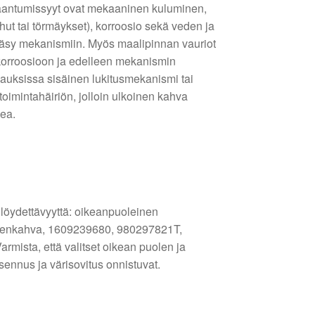
aantumissyyt ovat mekaaninen kuluminen,
lhut tai törmäykset), korroosio sekä veden ja
ääsy mekanismiin. Myös maalipinnan vauriot
 korroosioon ja edelleen mekanismin
pauksissa sisäinen lukitusmekanismi tai
oimintahäiriön, jolloin ulkoinen kahva
vea.
 löydettävyyttä: oikeanpuoleinen
ovenkahva, 1609239680, 980297821T,
mista, että valitset oikean puolen ja
ennus ja värisovitus onnistuvat.