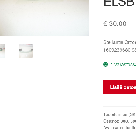
ELSB
€
30,00
Stellantis Citr
1609239680 9
1 varastoss
Oikeanpuolein
Lisää ostos
ovikahva
Citroën
C3
III
Tuotetunnus (SK
Osastot:
308
,
50
ELSB
Avainsanat tuott
1609239680