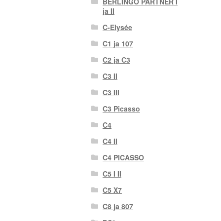
BERLINGO PARTNER I
ja II
C-Elysée
C1 ja 107
C2 ja C3
C3 II
C3 III
C3 Picasso
C4
C4 II
C4 PICASSO
C5 I II
C5 X7
C8 ja 807