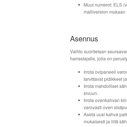
Muut numerot: ELS (vä
malliversion mukaan
Asennus
Vaihto suoritetaan seuraava
harrastajalle, jolla on perust
Irrota ovipaneeli varo
tarvittavat pidikkeet ja
Irrota mahdolliset säh
sivuun.
Irrota ovenkahvan kiin
varovasti oven sisäpu
Aseta uusi kahva paik
mukaisesti ja liitä säh