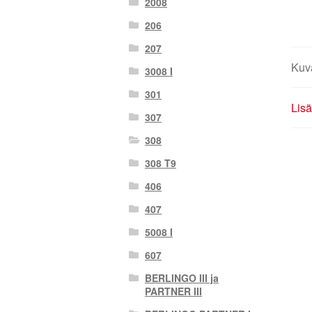
2008
206
207
Kuv
3008 I
301
Lisä
307
308
308 T9
406
407
5008 I
607
BERLINGO III ja
PARTNER III