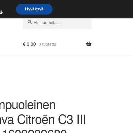
Hyväksyä
t
.
Etsi:
Haku
€
0,00
0 tuotetta
npuoleinen
va Citroën C3 III