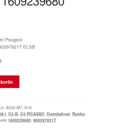
 1609239680
oën Peugeot
80297821T ELSB
a
en
koriin
U):
8220-M7_K16
08 I
,
C3 III
,
C4 PICASSO
,
Ovenkahvat
,
Runko
eelle
1609239680
,
980297821T