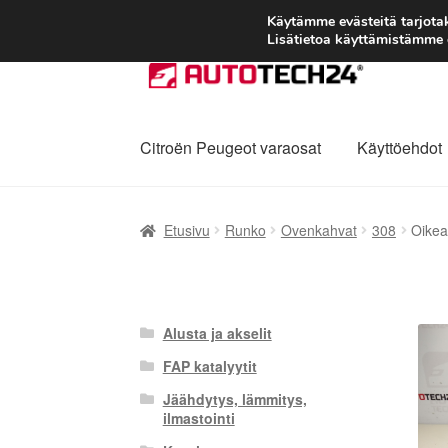
Käytämme evästeitä tarjot
Lisätietoa käyttämistämme e
Siirry
Siirry
navigointiin
sisältöön
Citroën Peugeot varaosat
Käyttöehdot
Etusivu
Kärry
Käyttöehdot
Kuljetus
Maailman
Etusivu
Runko
Ovenkahvat
308
Oikea
Reklamaatiomenettely
Tarkista
Tietosuojak
Alusta ja akselit
FAP katalyytit
Jäähdytys, lämmitys,
ilmastointi