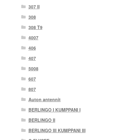
307 II
308
308 T9
4007
406
407
5008
607
807
Auton antennit
BERLINGO I KUMPPANI I
BERLINGO II
BERLINGO III KUMPPANI III