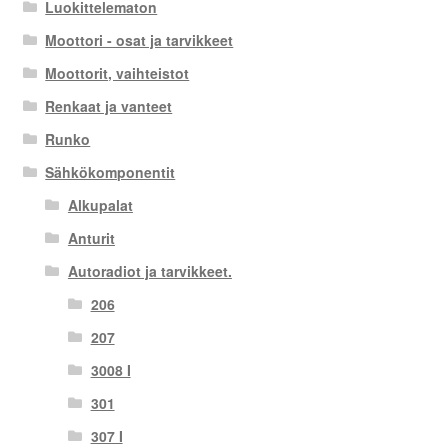
Luokittelematon
Moottori - osat ja tarvikkeet
Moottorit, vaihteistot
Renkaat ja vanteet
Runko
Sähkökomponentit
Alkupalat
Anturit
Autoradiot ja tarvikkeet.
206
207
3008 I
301
307 I