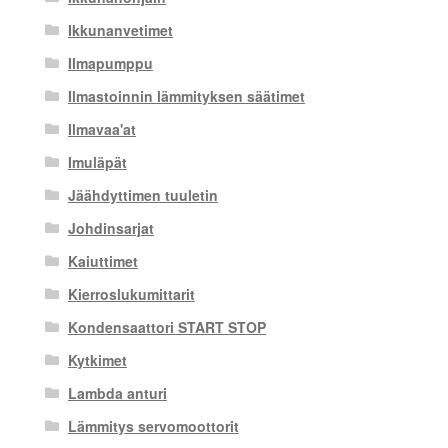
Ikkunanvetimet
Ilmapumppu
Ilmastoinnin lämmityksen säätimet
Ilmavaa'at
Imuläpät
Jäähdyttimen tuuletin
Johdinsarjat
Kaiuttimet
Kierroslukumittarit
Kondensaattori START STOP
Kytkimet
Lambda anturi
Lämmitys servomoottorit