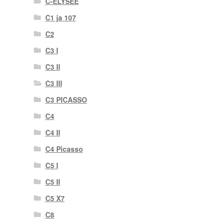
C-ELYSEE
C1 ja 107
C2
C3 I
C3 II
C3 III
C3 PICASSO
C4
C4 II
C4 Picasso
C5 I
C5 II
C5 X7
C8