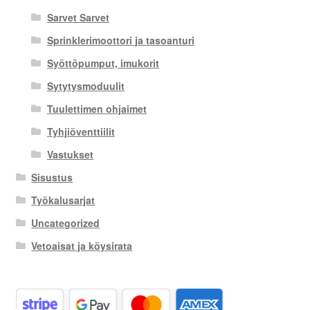
Sarvet Sarvet
Sprinklerimoottori ja tasoanturi
Syöttöpumput, imukorit
Sytytysmoduulit
Tuulettimen ohjaimet
Tyhjiöventtiilit
Vastukset
Sisustus
Työkalusarjat
Uncategorized
Vetoaisat ja köysirata