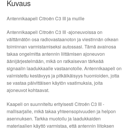
Kuvaus
Antennikaapeli Citroën C3 III ja muille
Antennikaapeli Citroën C3 III -ajoneuvoissa on
välttämätön osa radiovastaanoton ja viestinnän oikean
toiminnan varmistamiseksi autossasi. Tämä avainosa
takaa ongelmitta antennin liittämisen ajoneuvon
äänijärjestelmään, mikä on ratkaisevan tärkeää
signaalin laadukkaalle vastaanotolle. Antennikaapeli on
valmistettu kestävyys ja pitkäikäisyys huomioiden, jotta
se vastaa päivittäisen käytön vaatimuksia, joita
ajoneuvot kohtaavat.
Kaapeli on suunniteltu erityisesti Citroën C3 III -
mallisarjalle, mikä takaa yhteensopivuuden ja helpon
asennuksen. Tarkka muotoilu ja laadukkaiden
materiaalien käyttö varmistaa, että antennin liitoksen