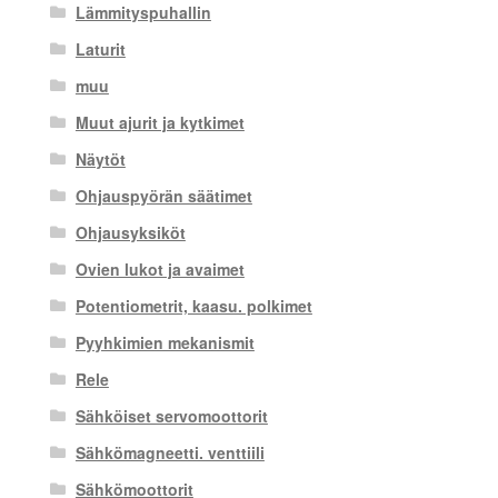
Lämmityspuhallin
Laturit
muu
Muut ajurit ja kytkimet
Näytöt
Ohjauspyörän säätimet
Ohjausyksiköt
Ovien lukot ja avaimet
Potentiometrit, kaasu. polkimet
Pyyhkimien mekanismit
Rele
Sähköiset servomoottorit
Sähkömagneetti. venttiili
Sähkömoottorit