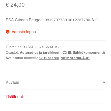
€
24,00
PSA Citroen Peugeot 9812737780 9812737780-A-01
Varasto loppu
Tuotetunnus (SKU):
8248-N14_K25
Osastot:
Autoradiot ja tarvikkeet.
,
C3 III
,
Sähkökomponentit
Avainsanat tuotteelle
9812737780
,
9812737780-A-01
Kuvaus
Lisätiedot