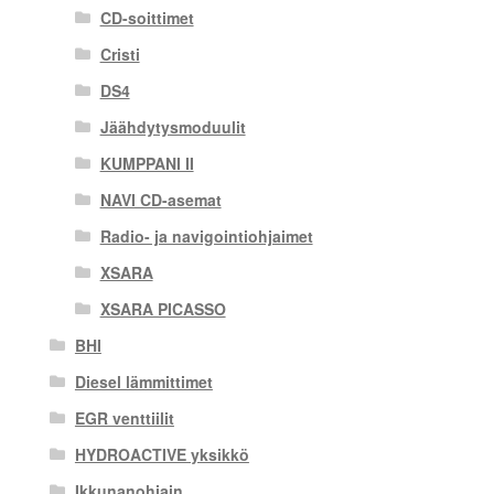
CD-soittimet
Cristi
DS4
Jäähdytysmoduulit
KUMPPANI II
NAVI CD-asemat
Radio- ja navigointiohjaimet
XSARA
XSARA PICASSO
BHI
Diesel lämmittimet
EGR venttiilit
HYDROACTIVE yksikkö
Ikkunanohjain