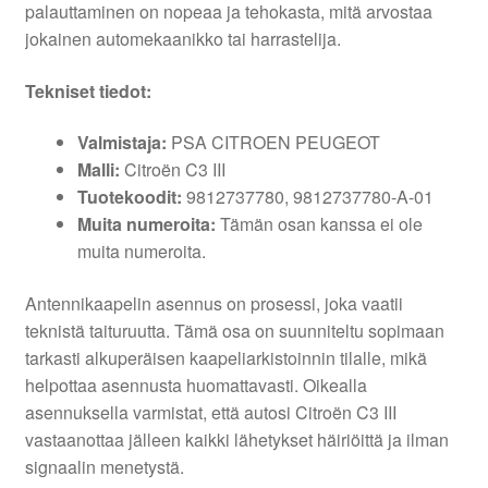
palauttaminen on nopeaa ja tehokasta, mitä arvostaa
jokainen automekaanikko tai harrastelija.
Tekniset tiedot:
Valmistaja:
PSA CITROEN PEUGEOT
Malli:
Citroën C3 III
Tuotekoodit:
9812737780, 9812737780-A-01
Muita numeroita:
Tämän osan kanssa ei ole
muita numeroita.
Antennikaapelin asennus on prosessi, joka vaatii
teknistä taituruutta. Tämä osa on suunniteltu sopimaan
tarkasti alkuperäisen kaapeliarkistoinnin tilalle, mikä
helpottaa asennusta huomattavasti. Oikealla
asennuksella varmistat, että autosi Citroën C3 III
vastaanottaa jälleen kaikki lähetykset häiriöittä ja ilman
signaalin menetystä.