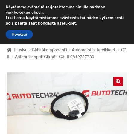
TOIMITUS alkaen 7 EUR
Käytämme evästeitä tarjotaksemme sinulle parhaan
verkkokokemuksen.
Lisätietoa käyttämistämme evästeistä tai niiden kytkemisestä
Siirry
Siirry
Valikko
pois päältä saat kohdasta
asetukset
.
navigointiin
sisältöön
Hyväksyä
Etusivu
Etusivu
Sähkökomponentit
Autoradiot ja tarvikkeet.
C3
Kärry
III
Antennikaapeli Citroën C3 III 9812737780
Käyttöehdot
Kuljetus
🔍
Maailmanlaajuinen toimitus
Maksut
Meistä