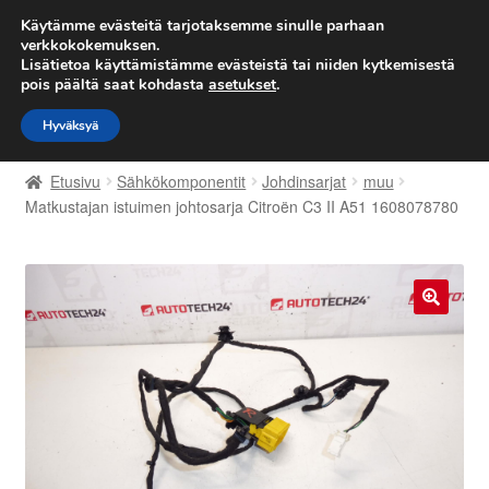
TOIMITUS alkaen 7 EUR
Käytämme evästeitä tarjotaksemme sinulle parhaan
verkkokokemuksen.
Lisätietoa käyttämistämme evästeistä tai niiden kytkemisestä
Siirry
Siirry
Valikko
pois päältä saat kohdasta
asetukset
.
navigointiin
sisältöön
Hyväksyä
Etusivu
Etusivu
Sähkökomponentit
Johdinsarjat
muu
Kärry
Matkustajan istuimen johtosarja Citroën C3 II A51 1608078780
Käyttöehdot
Kuljetus
🔍
Maailmanlaajuinen toimitus
Maksut
Meistä