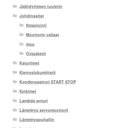
Jäähdyttimen tuuletin
Johdinsarjat
Ilmastointi
Moottorin valjaat
muu
Ovipaketit
Kaiuttimet
Kierroslukumittarit
Kondensaattori START STOP
Kytkimet
Lambda anturi
Lämmitys servomoottorit
Lämmityspuhallin