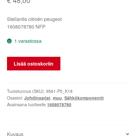
Stellantis citroën peugeot
1608078780 NFP
1 varastossa
Matkustajan
Lisää ostoskoriin
istuimen
johtosarja
Citroën
C3
Tuotetunnus (SKU):
9561-P5_K18
Osastot:
Johdinsarjat
,
muu
,
Sähkökomponentit
II
Avainsana tuotteelle
1608078780
A51
1608078780
määrä
Kuvaus