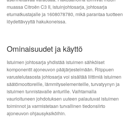
muassa Citroën C3 II, istuinjohtosarja, johtosarja
etumatkustajalle ja 1608078780, mikä parantaa tuotteen
löydettävyyttä hakukoneissa.
Ominaisuudet ja käyttö
Istuimen johtosarja yhdistää istuimen sähköiset
komponentit ajoneuvon pääjärjestelmään. Riippuen
varustelutasosta johtosarja voi sisältää liittimiä istuimen
säätömoottoreille, lämmityselementeille, turvatyynyn ja
istuimen tunnistavalle anturille. Vaihtamalla
vaurioituneen johdotuksen uuteen palautuvat istuimen
toiminnot ja varmistetaan turvallinen tiedonsiirto
ajoneuvon ohjausyksiköihin.