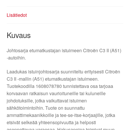
Lisätiedot
Kuvaus
Johtosarja etumatkustajan istuimeen Citroën C3 II (A51)
-autoihin.
Laadukas istuinjohtosarja suunniteltu erityisesti Citroën
C3 II -mallin (A51) etumatkustajan istuimeen.
Tuotekoodilla 1608078780 tunnistettava osa tarjoaa
korvaavan ratkaisun vaurioituneille tai kuluneille
johdotuksille, jotka vaikuttavat istuimen
sähkötoimintoihin. Tuote on suunnattu
ammattimekaanikkoille ja tee-se-itse-korjaajille, jotka
etsivät selkeää yhteensopivuutta ja helposti
asennettavaa varaosaa. Hakusanoina toimivat muun