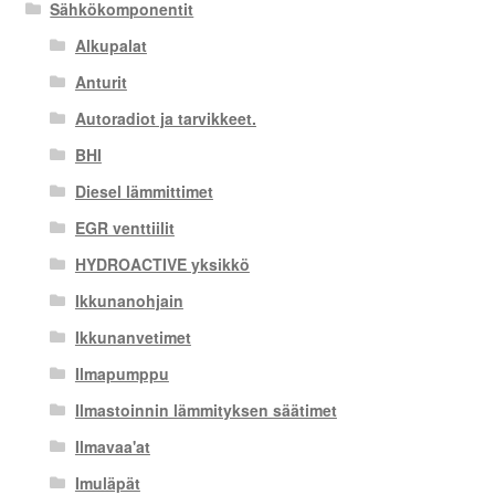
Sähkökomponentit
Alkupalat
Anturit
Autoradiot ja tarvikkeet.
BHI
Diesel lämmittimet
EGR venttiilit
HYDROACTIVE yksikkö
Ikkunanohjain
Ikkunanvetimet
Ilmapumppu
Ilmastoinnin lämmityksen säätimet
Ilmavaa'at
Imuläpät