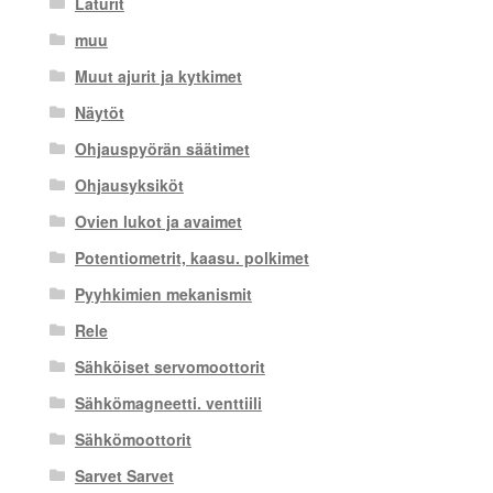
Laturit
muu
Muut ajurit ja kytkimet
Näytöt
Ohjauspyörän säätimet
Ohjausyksiköt
Ovien lukot ja avaimet
Potentiometrit, kaasu. polkimet
Pyyhkimien mekanismit
Rele
Sähköiset servomoottorit
Sähkömagneetti. venttiili
Sähkömoottorit
Sarvet Sarvet