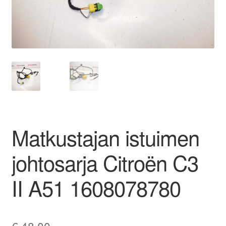
Ota yhteyttä
Reklamaatiomenettely
Tarkista
Tietosuojakäytäntö
Matkustajan istuimen
Tilini
johtosarja Citroën C3
Valitukset
II A51 1608078780
€
48,00