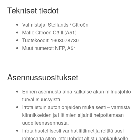
Tekniset tiedot
Valmistaja: Stellantis / Citroën
Malli: Citroën C3 II (A51)
Tuotekoodit: 1608078780
Muut numerot: NFP, A51
Asennussuositukset
Ennen asennusta aina katkaise akun miinusjohto
turvallisuussyistä.
Irrota istuin auton ohjeiden mukaisesti – varmista
kiinnikkeiden ja liittimien sijainti helpottamaan
uudelleenasennusta.
Irrota huolellisesti vanhat liittimet ja reititä uusi
johtosarja siten, ettei johdot altistu hankaukselle