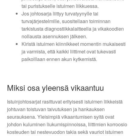
tai puristukselle istuimen liikkuessa.
Jos johtosarja liittyy turvatyynylle tai
turvajärjestelmille, suositellaan toiminnan
tarkistusta diagnostiikkalaitteella ja vikakoodien
nollausta asennuksen jälkeen.
Kiristä istuimen kiinnikkeet momentin mukaisesti
ja varmista, että kaikki liittimet ovat tukevasti
paikoillaan ennen akun kytkemistä.
Miksi osa yleensä vikaantuu
Istuinjohtosarjat rasittuvat erityisesti istuimen liikkeistä
johtuvan toistuvan taivutuksen ja hankauksen
seurauksena. Yleisimpiä vikaantumisen syitä ovat
johdon kuluminen liukumispinnoissa, liittimien korroosio
kosteuden tai nestevuodon takia sekä vauriot istuimen