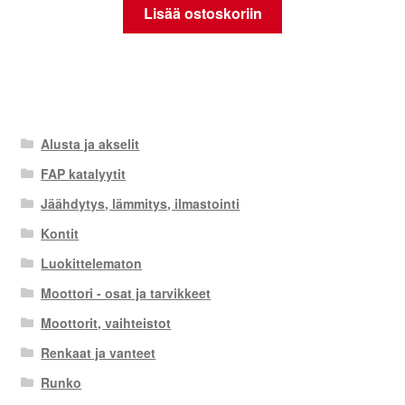
Lisää ostoskoriin
Alusta ja akselit
FAP katalyytit
Jäähdytys, lämmitys, ilmastointi
Kontit
Luokittelematon
Moottori - osat ja tarvikkeet
Moottorit, vaihteistot
Renkaat ja vanteet
Runko