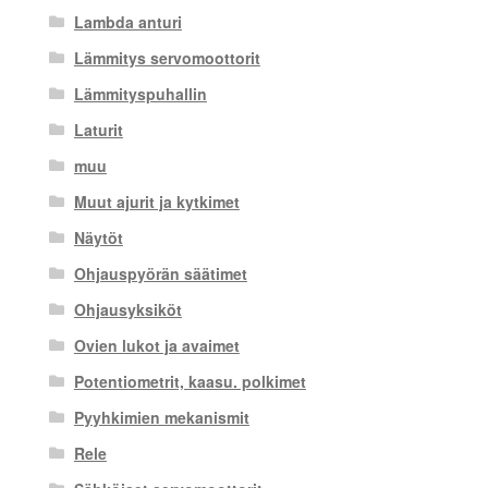
Lambda anturi
Lämmitys servomoottorit
Lämmityspuhallin
Laturit
muu
Muut ajurit ja kytkimet
Näytöt
Ohjauspyörän säätimet
Ohjausyksiköt
Ovien lukot ja avaimet
Potentiometrit, kaasu. polkimet
Pyyhkimien mekanismit
Rele