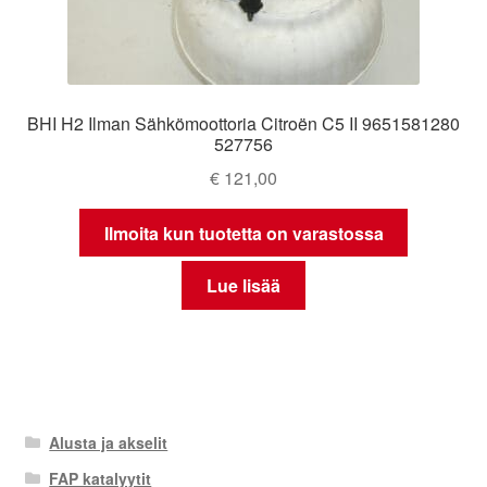
BHI H2 Ilman Sähkömoottoria Citroën C5 II 9651581280
527756
€
121,00
Ilmoita kun tuotetta on varastossa
Lue lisää
Alusta ja akselit
FAP katalyytit