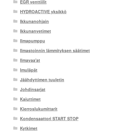
EGR venttiilit
HYDROACTIVE yksikkö
Ikkunanohjain
Ikkunanvetimet
Ilmapumppu
Ilmastoinnin lämmityksen säätimet
Ilmavaa'at
Imuläpät
Jäähdyttimen tuuletin
Johdinsarjat
Kaiuttimet
Kierroslukumittarit
Kondensaattori START STOP
Kytkimet