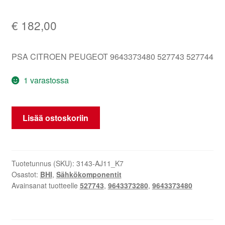
€
182,00
PSA CITROEN PEUGEOT 9643373480 527743 527744
1 varastossa
BHI
Lisää ostoskoriin
H2+
ilman
sähkömoottoria
Citroën
Tuotetunnus (SKU):
3143-AJ11_K7
Osastot:
BHI
,
Sähkökomponentit
C5
Avainsanat tuotteelle
527743
,
9643373280
,
9643373480
9643373480
527743
määrä