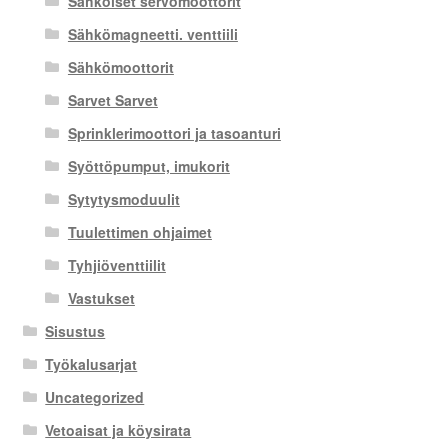
Sähköiset servomoottorit
Sähkömagneetti. venttiili
Sähkömoottorit
Sarvet Sarvet
Sprinklerimoottori ja tasoanturi
Syöttöpumput, imukorit
Sytytysmoduulit
Tuulettimen ohjaimet
Tyhjiöventtiilit
Vastukset
Sisustus
Työkalusarjat
Uncategorized
Vetoaisat ja köysirata