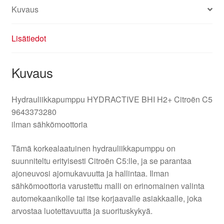
Kuvaus
Lisätiedot
Kuvaus
Hydrauliikkapumppu HYDRACTIVE BHI H2+ Citroën C5
9643373280
ilman sähkömoottoria
Tämä korkealaatuinen hydrauliikkapumppu on
suunniteltu erityisesti Citroën C5:lle, ja se parantaa
ajoneuvosi ajomukavuutta ja hallintaa. Ilman
sähkömoottoria varustettu malli on erinomainen valinta
automekaanikolle tai itse korjaavalle asiakkaalle, joka
arvostaa luotettavuutta ja suorituskykyä.