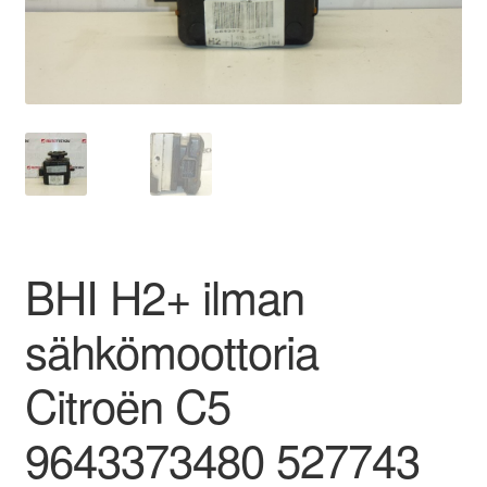
Ota yhteyttä
Reklamaatiomenettely
Tarkista
Tietosuojakäytäntö
BHI H2+ ilman
Tilini
sähkömoottoria
Valitukset
Citroën C5
9643373480 527743