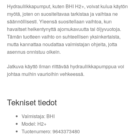
Hydrauliikkapumput, kuten BHI H2+, voivat kulua käytön
myötä, joten on suositeltavaa tarkistaa ja vaihtaa ne
säännöllisesti. Yleensä suositellaan vaihtoa, kun
havaitset heikentynyttä ajomukavuutta tai öljyvuotoja.
Tämän tuotteen vaihto on suhteellisen yksinkertaista,
mutta kannattaa noudattaa valmistajan ohjeita, jotta
asennus onnistuu oikein.
Jatkuva käyttö ilman riittävää hydrauliikkapumppua voi
johtaa muihin vaurioihin vehkeessä.
Tekniset tiedot
Valmistaja: BHI
Model: H2+
Tuotenumero: 9643373480