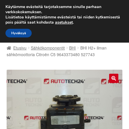
TOIMITUS alkaen 7 EUR
Käytämme evästeitä tarjotaksemme sinulle parhaan
verkkokokemuksen.
Lisätietoa käyttämistämme evästeistä tai niiden kytkemisestä
Siirry
Siirry
Valikko
pois päältä saat kohdasta
asetukset
.
navigointiin
sisältöön
Hyväksyä
Etusivu
Etusivu
Sähkökomponentit
BHI
BHI H2+ ilman
Kärry
sähkömoottoria Citroën C5 9643373480 527743
Käyttöehdot
Kuljetus
🔍
Maailmanlaajuinen toimitus
Maksut
Meistä