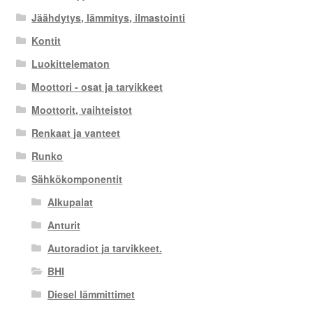
Jäähdytys, lämmitys, ilmastointi
Kontit
Luokittelematon
Moottori - osat ja tarvikkeet
Moottorit, vaihteistot
Renkaat ja vanteet
Runko
Sähkökomponentit
Alkupalat
Anturit
Autoradiot ja tarvikkeet.
BHI
Diesel lämmittimet