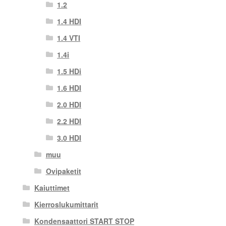
1.2
1.4 HDI
1.4 VTI
1.4i
1.5 HDi
1.6 HDI
2.0 HDI
2.2 HDI
3.0 HDI
muu
Ovipaketit
Kaiuttimet
Kierroslukumittarit
Kondensaattori START STOP