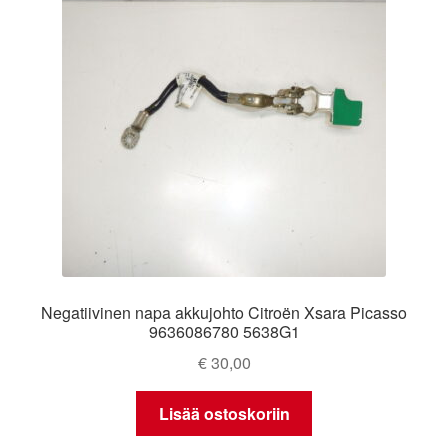
Negatiivinen napa akkujohto Citroën Xsara Picasso
9636086780 5638G1
€
30,00
Lisää ostoskoriin