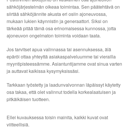
sähköjärjestelmän oikeaa toimintaa. Sen päätehtävä on
siirtää sähköjännite akusta eri osiin ajoneuvossa,
mukaan lukien käynnistin ja generaattori. Siksi on
tärkeää pitää tämä osa erinomaisessa kunnossa, jotta
ajoneuvon ongelmaton toiminta voidaan taata.
Jos tarvitset apua valinnassa tai asennuksessa, älä
epäröi ottaa yhteyttä asiakaspalveluumme tai vierailla
myyntipisteessämme. Asiantuntijamme ovat sinua varten
ja auttavat kaikissa kysymyksissäsi.
Tarkkaan työstetty ja laadunvalvonnan läpäissyt käytetty
osa takaa, että olet valinnut todella korkealaatuisen ja
pitkäikäisen tuotteen.
Ellei kuvauksessa toisin mainita, kaikki kuvat ovat
viitteellisiä.