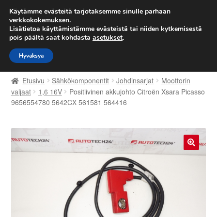
TOIMITUS alkaen 7 EUR
Käytämme evästeitä tarjotaksemme sinulle parhaan
verkkokokemuksen.
Lisätietoa käyttämistämme evästeistä tai niiden kytkemisestä
Siirry
Siirry
Valikko
pois päältä saat kohdasta
asetukset
.
navigointiin
sisältöön
Hyväksyä
Etusivu
Etusivu
Sähkökomponentit
Johdinsarjat
Moottorin
Kärry
valjaat
1,6 16V
Positiivinen akkujohto Citroën Xsara Picasso
9656554780 5642CX 561581 564416
Käyttöehdot
Kuljetus
🔍
Maailmanlaajuinen toimitus
Maksut
Meistä