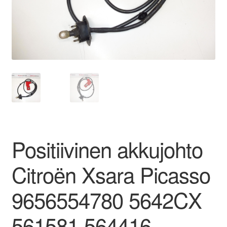
Ota yhteyttä
Reklamaatiomenettely
Tarkista
Tietosuojakäytäntö
Tilini
Positiivinen akkujohto
Valitukset
Citroën Xsara Picasso
9656554780 5642CX
561581 564416