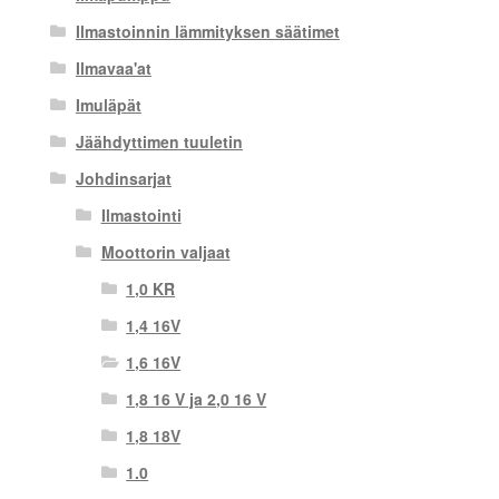
Ilmastoinnin lämmityksen säätimet
Ilmavaa'at
Imuläpät
Jäähdyttimen tuuletin
Johdinsarjat
Ilmastointi
Moottorin valjaat
1,0 KR
1,4 16V
1,6 16V
1,8 16 V ja 2,0 16 V
1,8 18V
1.0