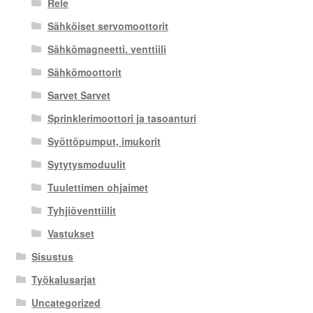
Rele
Sähköiset servomoottorit
Sähkömagneetti. venttiili
Sähkömoottorit
Sarvet Sarvet
Sprinklerimoottori ja tasoanturi
Syöttöpumput, imukorit
Sytytysmoduulit
Tuulettimen ohjaimet
Tyhjiöventtiilit
Vastukset
Sisustus
Työkalusarjat
Uncategorized