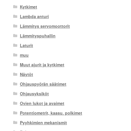
Kytkimet
Lambda anturi
Lämmitys servomoottorit
Lämmityspuhallin
Laturit
muu
Muut ajurit ja kytkimet
Näytöt
Ohjauspyörän säätimet
Ohjausyksiköt
Ovien lukot ja avaimet
Potentiometrit, kaasu. polkimet
Pyyhkimien mekanismit