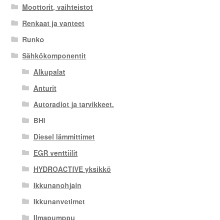
Moottorit, vaihteistot
Renkaat ja vanteet
Runko
Sähkökomponentit
Alkupalat
Anturit
Autoradiot ja tarvikkeet.
BHI
Diesel lämmittimet
EGR venttiilit
HYDROACTIVE yksikkö
Ikkunanohjain
Ikkunanvetimet
Ilmapumppu