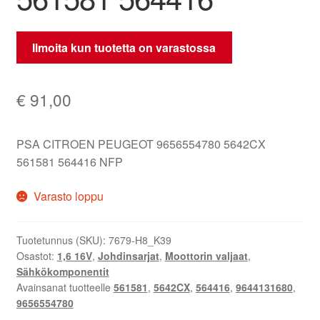
Ilmoita kun tuotetta on varastossa
€
91,00
PSA CITROEN PEUGEOT 9656554780 5642CX
561581 564416 NFP
Varasto loppu
Tuotetunnus (SKU):
7679-H8_K39
Osastot:
1,6 16V
,
Johdinsarjat
,
Moottorin valjaat
,
Sähkökomponentit
Avainsanat tuotteelle
561581
,
5642CX
,
564416
,
9644131680
,
9656554780