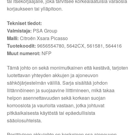
tai itsekorjaajalle, joka tarvitsee korkealaatuisia varaosia
korjaukseen tai ylläpitoon.
Tekniset tiedot:
Valmistaja:
PSA Group
Malli:
Citroën Xsara Picasso
Tuotekoodit:
9656554780, 5642CX, 561581, 564416
Muut numerot:
NFP
Tämä johto on sekä monimutkainen että kestävä, tarjoten
luotettavan yhteyden akkujen ja ajoneuvon
sähköjärjestelmän välillä. Sarja sisältää johdon
liitännöineen ja suojaavine liittimineen, mikä takaa
helpon asennettavuuden sekä korkean suojan
korroosiota ja vaurioita vastaan, jotka johtuvat
pitkäaikaisesta käytöstä tai epäedullisista
sääolosuhteista.
Positiivinen akkujohto on keskeinen osa ajoneuvon