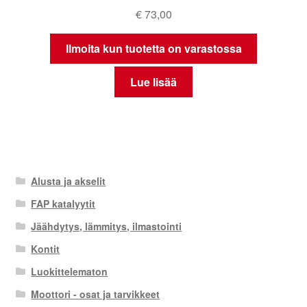
€
73,00
Ilmoita kun tuotetta on varastossa
Lue lisää
Alusta ja akselit
FAP katalyytit
Jäähdytys, lämmitys, ilmastointi
Kontit
Luokittelematon
Moottori - osat ja tarvikkeet