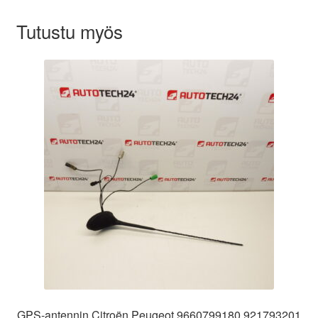
Tutustu myös
GPS-antennin Citroën Peugeot 9660799180 921793201