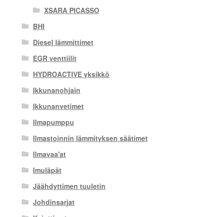
XSARA PICASSO
BHI
Diesel lämmittimet
EGR venttiilit
HYDROACTIVE yksikkö
Ikkunanohjain
Ikkunanvetimet
Ilmapumppu
Ilmastoinnin lämmityksen säätimet
Ilmavaa'at
Imuläpät
Jäähdyttimen tuuletin
Johdinsarjat