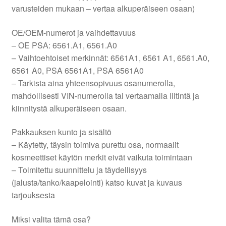
varusteiden mukaan – vertaa alkuperäiseen osaan)
OE/OEM-numerot ja vaihdettavuus
– OE PSA: 6561.A1, 6561.A0
– Vaihtoehtoiset merkinnät: 6561A1, 6561 A1, 6561.A0,
6561 A0, PSA 6561A1, PSA 6561A0
– Tarkista aina yhteensopivuus osanumerolla,
mahdollisesti VIN-numerolla tai vertaamalla liitintä ja
kiinnitystä alkuperäiseen osaan.
Pakkauksen kunto ja sisältö
– Käytetty, täysin toimiva purettu osa, normaalit
kosmeettiset käytön merkit eivät vaikuta toimintaan
– Toimitettu suunnittelu ja täydellisyys
(jalusta/tanko/kaapelointi) katso kuvat ja kuvaus
tarjouksesta
Miksi valita tämä osa?