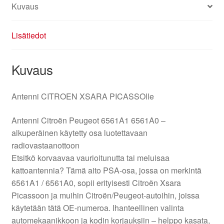
Kuvaus
Lisätiedot
Kuvaus
Antenni CITROEN XSARA PICASSOlle
Antenni Citroën Peugeot 6561A1 6561A0 –
alkuperäinen käytetty osa luotettavaan
radiovastaanottoon
Etsitkö korvaavaa vaurioitunutta tai meluisaa
kattoantennia? Tämä aito PSA-osa, jossa on merkintä
6561A1 / 6561A0, sopii erityisesti Citroën Xsara
Picassoon ja muihin Citroën/Peugeot-autoihin, joissa
käytetään tätä OE-numeroa. Ihanteellinen valinta
automekaanikkoon ja kodin korjauksiin – helppo kasata,