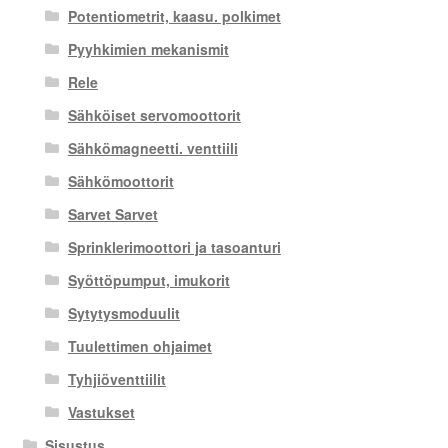
Potentiometrit, kaasu. polkimet
Pyyhkimien mekanismit
Rele
Sähköiset servomoottorit
Sähkömagneetti. venttiili
Sähkömoottorit
Sarvet Sarvet
Sprinklerimoottori ja tasoanturi
Syöttöpumput, imukorit
Sytytysmoduulit
Tuulettimen ohjaimet
Tyhjiöventtiilit
Vastukset
Sisustus