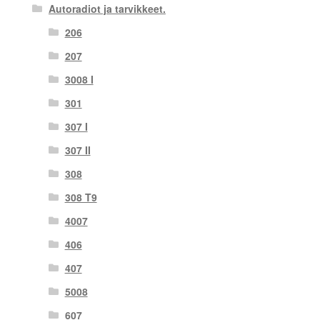
Autoradiot ja tarvikkeet.
206
207
3008 I
301
307 I
307 II
308
308 T9
4007
406
407
5008
607