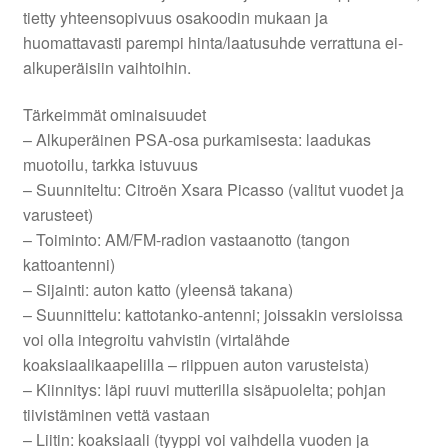
tietty yhteensopivuus osakoodin mukaan ja
huomattavasti parempi hinta/laatusuhde verrattuna ei-
alkuperäisiin vaihtoihin.
Tärkeimmät ominaisuudet
– Alkuperäinen PSA-osa purkamisesta: laadukas
muotoilu, tarkka istuvuus
– Suunniteltu: Citroën Xsara Picasso (valitut vuodet ja
varusteet)
– Toiminto: AM/FM-radion vastaanotto (tangon
kattoantenni)
– Sijainti: auton katto (yleensä takana)
– Suunnittelu: kattotanko-antenni; joissakin versioissa
voi olla integroitu vahvistin (virtalähde
koaksiaalikaapelilla – riippuen auton varusteista)
– Kiinnitys: läpi ruuvi mutterilla sisäpuolelta; pohjan
tiivistäminen vettä vastaan
– Liitin: koaksiaali (tyyppi voi vaihdella vuoden ja