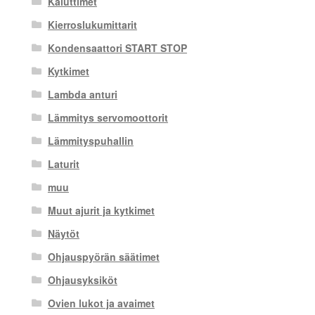
Kaiuttimet
Kierroslukumittarit
Kondensaattori START STOP
Kytkimet
Lambda anturi
Lämmitys servomoottorit
Lämmityspuhallin
Laturit
muu
Muut ajurit ja kytkimet
Näytöt
Ohjauspyörän säätimet
Ohjausyksiköt
Ovien lukot ja avaimet