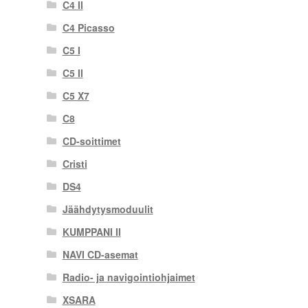
C4 II
C4 Picasso
C5 I
C5 II
C5 X7
C8
CD-soittimet
Cristi
DS4
Jäähdytysmoduulit
KUMPPANI II
NAVI CD-asemat
Radio- ja navigointiohjaimet
XSARA