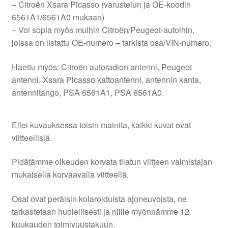
– Citroën Xsara Picasso (varustelun ja OE-koodin
6561A1/6561A0 mukaan)
– Voi sopia myös muihin Citroën/Peugeot-autoihin,
joissa on listattu OE-numero – tarkista osa/VIN-numero.
Haettu myös: Citroën autoradion antenni, Peugeot
antenni, Xsara Picasso kattoantenni, antennin kanta,
antennitango, PSA 6561A1, PSA 6561A0.
Ellei kuvauksessa toisin mainita, kaikki kuvat ovat
viitteellisiä.
Pidätämme oikeuden korvata tilatun viitteen valmistajan
mukaisella korvaavalla viitteellä.
Osat ovat peräisin kolaroiduista ajoneuvoista, ne
tarkastetaan huolellisesti ja niille myönnämme 12
kuukauden toimivuustakuun.