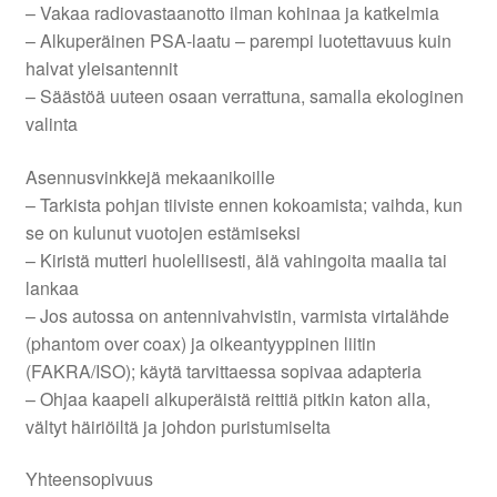
– Vakaa radiovastaanotto ilman kohinaa ja katkelmia
– Alkuperäinen PSA-laatu – parempi luotettavuus kuin
halvat yleisantennit
– Säästöä uuteen osaan verrattuna, samalla ekologinen
valinta
Asennusvinkkejä mekaanikoille
– Tarkista pohjan tiiviste ennen kokoamista; vaihda, kun
se on kulunut vuotojen estämiseksi
– Kiristä mutteri huolellisesti, älä vahingoita maalia tai
lankaa
– Jos autossa on antennivahvistin, varmista virtalähde
(phantom over coax) ja oikeantyyppinen liitin
(FAKRA/ISO); käytä tarvittaessa sopivaa adapteria
– Ohjaa kaapeli alkuperäistä reittiä pitkin katon alla,
vältyt häiriöiltä ja johdon puristumiselta
Yhteensopivuus