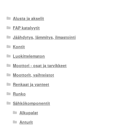
Alusta ja akselit
FAP katalyytit
Jäähdytys, lämmitys, ilmastointi
Kontit
Luokittelematon
Moottori - osat ja tarvikkeet
Moottorit, vaihteistot
Renkaat ja vanteet
Runko
Sähkökomponentit
Alkupalat
Anturit