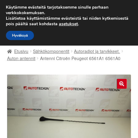
TOIMITUS alkaen 7 EUR
Käytämme evästeitä tarjotaksemme sinulle parhaan
verkkokokemuksen.
Lisätietoa käyttämistämme evästeistä tai niiden kytkemisestä
Siirry
Siirry
Valikko
pois päältä saat kohdasta
asetukset
.
navigointiin
sisältöön
Hyväksyä
Etusivu
Etusivu
Sähkökomponentit
Autoradiot ja tarvikkeet.
Kärry
Auton antennit
Antenni Citroën Peugeot 6561A1 6561A0
Käyttöehdot
Kuljetus
🔍
Maailmanlaajuinen toimitus
Maksut
Meistä