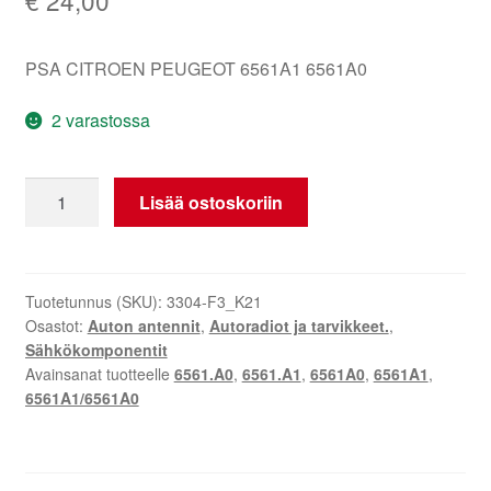
PSA CITROEN PEUGEOT 6561A1 6561A0
2 varastossa
Antenni
Lisää ostoskoriin
Citroën
Peugeot
6561A1
6561A0
Tuotetunnus (SKU):
3304-F3_K21
Osastot:
Auton antennit
,
Autoradiot ja tarvikkeet.
,
määrä
Sähkökomponentit
Avainsanat tuotteelle
6561.A0
,
6561.A1
,
6561A0
,
6561A1
,
6561A1/6561A0